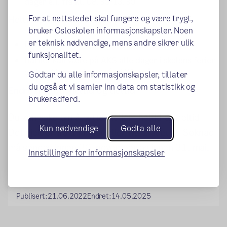
dager e.l. fra kl. 08.30-13.30
For at nettstedet skal fungere og være trygt,
Heltidsplass til redusert pris
bruker Osloskolen informasjonskapsler. Noen
er teknisk nødvendige, mens andre sikrer ulik
Barnet kan være på AKS før og etter skoletid.
funksjonalitet.
Barnet kan være på AKS alle dager i skolens ferier
og inneklemte dager når AKS er åpent.
Godtar du alle informasjonskapsler, tillater
du også at vi samler inn data om statistikk og
Endre mellom heltid og deltid
brukeradferd.
Du kan søke om å bytte mellom heltid og deltid.
Kun nødvendige
Godta alle
Det gjelder fra 1.januar eller fra 1.august. Søknad
må sendes innen 30. november og innen 31. mai.
Innstillinger for informasjonskapsler
Publisert:
21.06.2022
Endret:
14.05.2025