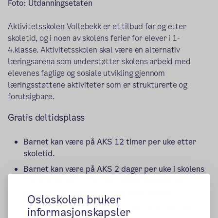
Foto: Utdanningsetaten
Aktivitetsskolen Vollebekk er et tilbud før og etter
skoletid, og i noen av skolens ferier for elever i 1-
4.klasse. Aktivitetsskolen skal være en alternativ
læringsarena som understøtter skolens arbeid med
elevenes faglige og sosiale utvikling gjennom
læringsstøttene aktiviteter som er strukturerte og
forutsigbare.
Gratis deltidsplass
Barnet kan være på AKS 12 timer per uke etter
skoletid.
Barnet kan være på AKS 2 dager per uke i skolens
ferier, mandag og onsdag.
Disse dagene er
bestemt av skolen og kan ikke endres.
Osloskolen bruker
Barnet kan være på AKS 1/2 dag på inneklemte
informasjonskapsler