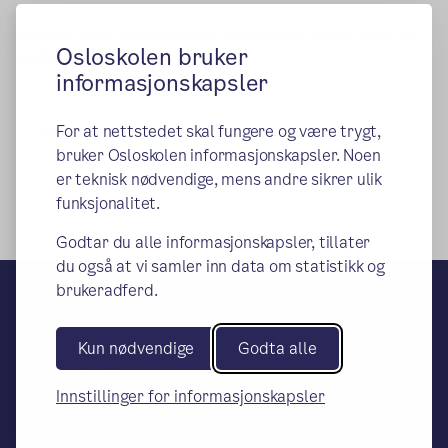
Les mer om atomberedskap og utdeling av jodtabletter
Osloskolen bruker
(ekstern lenke)
på Oslo kommunes nettsider.
informasjonskapsler
Publisert:
10.11.2020
Endret:
26.08.2021
For at nettstedet skal fungere og være trygt,
bruker Osloskolen informasjonskapsler. Noen
er teknisk nødvendige, mens andre sikrer ulik
funksjonalitet.
Godtar du alle informasjonskapsler, tillater
du også at vi samler inn data om statistikk og
brukeradferd.
Vollebekk skole
– en del av Osloskolen
Kun nødvendige
Godta alle
Besøks- og leveringsadresse:
Innstillinger for informasjonskapsler
Brobekkveien 50, 0598 Oslo
Postadresse:
Oslo kommune Utdanningsetaten,