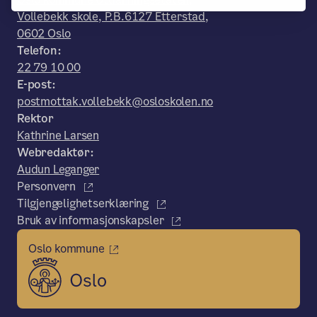
Vollebekk skole, P.B.6127 Etterstad,
0602 Oslo
Telefon:
22 79 10 00
E-post:
postmottak.vollebekk@osloskolen.no
Rektor
Kathrine Larsen
Webredaktør:
Audun Leganger
Personvern
Tilgjengelighetserklæring
Bruk av informasjonskapsler
Oslo kommune