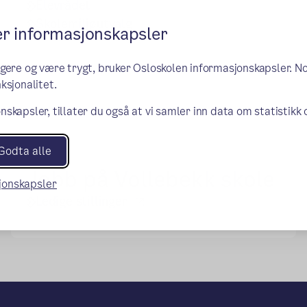
Elevrådet
Skolemiljøutvalg
er informasjonskapsler
ngere og være trygt, bruker Osloskolen informasjonskapsler. N
ksjonalitet.
nskapsler, tillater du også at vi samler inn data om statistikk
Godta alle
Jobb på Vollebekk skole
sjonskapsler
(ekstern lenke)
Ledige stillinger