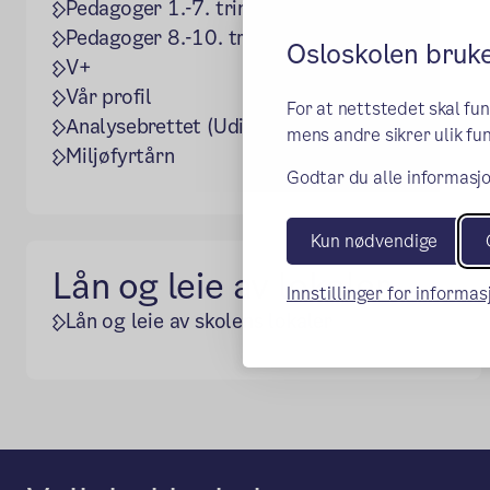
Pedagoger 1.-7. trinn 2026-2027
Pedagoger 8.-10. trinn 2026-2027
Osloskolen bruk
V+
Vår profil
For at nettstedet skal fu
(ekstern lenke)
Analysebrettet (Udir)
mens andre sikrer ulik fun
Miljøfyrtårn
Godtar du alle informasjo
Kun nødvendige
Lån og leie av lokaler
Innstillinger for informa
Lån og leie av skolens lokaler