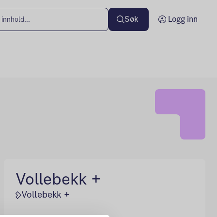
Søk
Logg inn
Vollebekk +
Vollebekk +