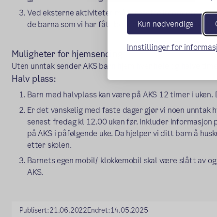
Ved eksterne aktiviteter må foresatte informere AKS 
Kun nødvendige
de barna som vi har fått beskjed om som blir sendt til 
Innstillinger for informa
Muligheter for hjemsending:
Uten unntak sender AKS barn hjem hver hele og halve time
Halv plass:
Barn med halvplass kan være på AKS 12 timer i uken. D
Er det vanskelig med faste dager gjør vi noen unntak 
senest fredag kl 12.00 uken før. Inkluder informasjon 
på AKS i påfølgende uke. Da hjelper vi ditt barn å husk
etter skolen.
Barnets egen mobil/ klokkemobil skal være slått av og
AKS.
Publisert:
21.06.2022
Endret:
14.05.2025