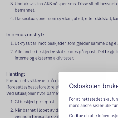
Unntaksvis kan AKS nås per sms. Disse vil bli besvart e
bemannet.
I krisesituasjoner som sykdom, uhell, eller dødsfall, 
Informasjonsflyt:
Utkryss tar imot beskjeder som gjelder samme dag el
Alle andre beskjeder skal sendes på epost. Dette gje
interne og eksterne aktiviteter.
Henting:
For barnets sikkerhet må de som henter barnet fysisk møt
Osloskolen bruk
(foresatte/besteforeldre eller andre som står på henteav
Ved situasjoner hvor barnet skal på vennegruppe, andre ak
For at nettstedet skal fu
Gi beskjed per epost
mens andre sikrer ulik fun
Når barnet i løpet av dagen får lyst til å bli med noen
Godtar du alle informasjo
gjennom foresatte og ikke direkte med AKS. Foresatte