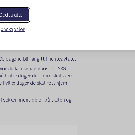
ved på- og avmelding. Det er kun
Godta alle
aktiviteten.
sjonskapsler
.
e dagene blir angitt i henteavtale.
hvor du kan sende epost til AKS
på hvilke dager ditt barn skal være
e hvilke dager de skal rett hjem
 i sekken mens de er på skolen og