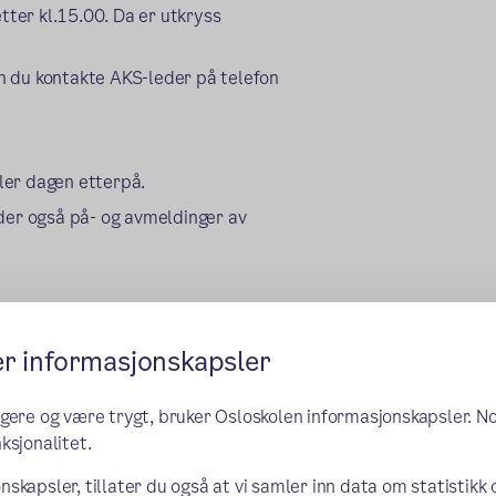
tter kl.15.00. Da er utkryss
kan du kontakte AKS-leder på telefon
ler dagen etterpå.
lder også på- og avmeldinger av
e opp ved utkryss
er informasjonskapsler
talen)
tiviteter og/eller hentes av andre:
ngere og være trygt, bruker Osloskolen informasjonskapsler. N
ksjonalitet.
 andre hjem skal dette avtales
nskapsler, tillater du også at vi samler inn data om statistikk
 må videre melde inn til AKS